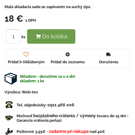
Malá skladacia sada so zapínaním na suchý zips.
18 €
s DPH
Do košíka
ks
Pridať k Obľúbeným
Pridať do zoznamu
Doručenia
Skladom - doručíme za 1-2 dni
skladom:
1
ks
Výrobca:
Web-tex
0911 466 006
Tel. objednávky:
bezplatného vrátenia / výmeny
Možnosť
tovaru do 15 dní -
Garancia vrátenia peňazí
zadarmo pri nákupe
Poštovné 3,95€ -
nad 40€