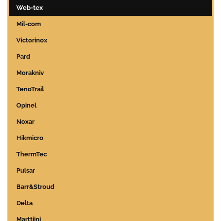
Web-tex
Mil-com
Victorinox
Pard
Morakniv
TenoTrail
Opinel
Noxar
Hikmicro
ThermTec
Pulsar
Barr&Stroud
Delta
Marttiini