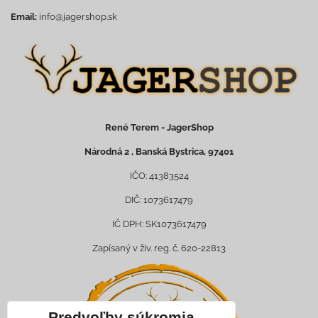
Email:
info@jagershop.sk
René Terem - JagerShop
Národná 2 , Banská Bystrica, 97401
IČO: 41383524
DIČ: 1073617479
IČ DPH: SK1073617479
Zapísaný v živ. reg. č. 620-22813
Predvoľby súkromia