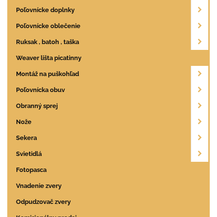
Poľovnícke doplnky
Poľovnícke oblečenie
Ruksak , batoh , taška
Weaver lišta picatinny
Montáž na puškohľad
Poľovnícka obuv
Obranný sprej
Nože
Sekera
Svietidlá
Fotopasca
Vnadenie zvery
Odpudzovač zvery