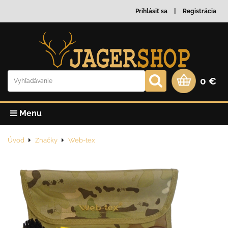
Prihlásiť sa
Registrácia
0 €
Menu
Úvod
Značky
Web-tex