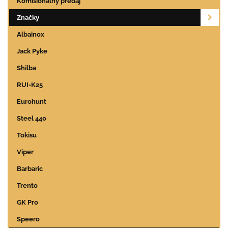
Komisionálny predaj
Značky
Albainox
Jack Pyke
Shilba
RUI-K25
Eurohunt
Steel 440
Tokisu
Viper
Barbaric
Trento
GK Pro
Speero