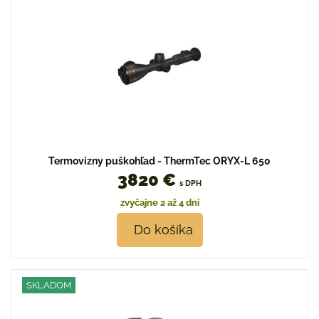
Termovizny puškohľad - ThermTec ORYX-L 650
3820 €
s DPH
zvyčajne 2 až 4 dni
Do košíka
SKLADOM