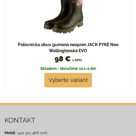
Poľovnícka obuv gumená neoprén JACK PYKE Neo
Wellingtonské EVO
98 €
s DPH
Skladom - doručíme za 1-2 dni
Vyberte variant
KONTAKT
Mobil:
+421 911 466 006