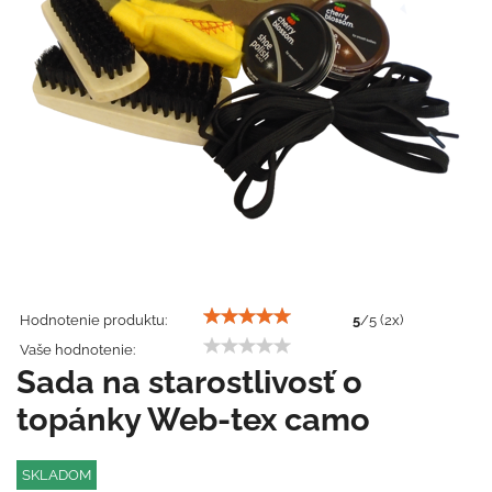
Hodnotenie produktu:
5
/
5
(
2
x)
Vaše hodnotenie:
Sada na starostlivosť o
topánky Web-tex camo
SKLADOM