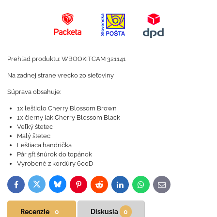
Prehľad produktu: WBOOKITCAM 321141
Na zadnej strane vrecko zo sieťoviny
Súprava obsahuje:
1x leštidlo Cherry Blossom Brown
1x čierny lak Cherry Blossom Black
Veľký štetec
Malý štetec
Leštiaca handrička
Pár 5ft šnúrok do topánok
Vyrobené z kordúry 600D
Bluesky
Twitter
Facebook
Pinterest
Reddit
LinkedIn
WhatsApp
E-
mail
Recenzie
0
Diskusia
0