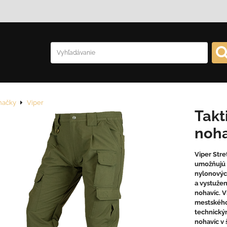
načky
Viper
Takt
noha
Viper Stre
umožňujú 
nylonovýc
a vystužen
nohavíc. V
mestského
technický
nohavíc v 