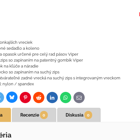
onkajších vreciek
ené sedadlo a koleno
a opasok určené pre celý rad pásov Viper
zips so zapínaním na patentný gombík Viper
k na kľúče a náradie
cko so zapínaním na suchý zips
tvárateľné zadné vrecká na suchý zips s integrovaným vreckom
l: nylon / spandex
Bluesky
witter
ok
Pinterest
Reddit
LinkedIn
WhatsApp
E-
mail
ia
Recenzie
0
Diskusia
0
éria