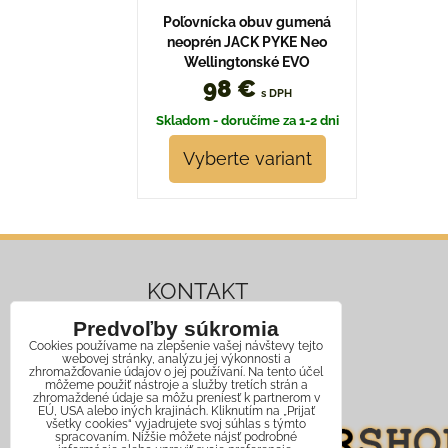
Poľovnícka obuv gumená
neoprén JACK PYKE Neo
Wellingtonské EVO
98 €
s DPH
Skladom - doručíme za 1-2 dni
Vyberte variant
KONTAKT
Predvoľby súkromia
Mobil:
+421 911 466 006
Cookies používame na zlepšenie vašej návštevy tejto
webovej stránky, analýzu jej výkonnosti a
Email:
info@jagershop.sk
zhromažďovanie údajov o jej používaní. Na tento účel
môžeme použiť nástroje a služby tretích strán a
zhromaždené údaje sa môžu preniesť k partnerom v
EÚ, USA alebo iných krajinách. Kliknutím na „Prijať
všetky cookies“ vyjadrujete svoj súhlas s týmto
spracovaním. Nižšie môžete nájsť podrobné