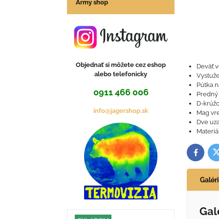
Army shop
Objednať si môžete cez eshop
Deväť v
alebo telefonicky
Vystuž
Pútka n
0911 466 006
Predný 
D-krúžo
info@jagershop.sk
Mag vre
Dve uza
Materiá
T
Facebo
Galér
Gal