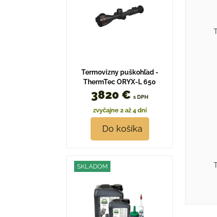
T
Termovizny puškohľad -
ThermTec ORYX-L 650
3820 €
s DPH
zvyčajne 2 až 4 dni
Do košíka
T
SKLADOM