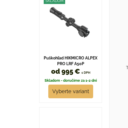
SKLADOM
Puškohľad HIKMICRO ALPEX
PRO LRF A50P
T
od 995 €
s DPH
Skladom - doručíme za 1-2 dni
Vyberte variant