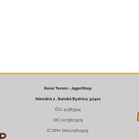
René Terem - JagerShop
Národná 2 , Banská Bystrica, 97401
IČO: 41383524
DIČ: 1073617479
IČ DPH: SK1073617479