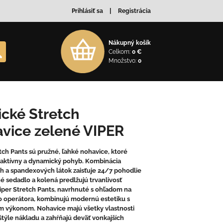
Prihlásiť sa
Registrácia
Nákupný košík
Celkom:
0 €
Množstvo:
0
ické Stretch
vice zelené VIPER
tch Pants sú pružné, ľahké nohavice, ktoré
aktívny a dynamický pohyb. Kombinácia
h a spandexových látok zaisťuje 24/7 pohodlie
é sedadlo a kolená predlžujú trvanlivosť
iper Stretch Pants, navrhnuté s ohľadom na
 operátora, kombinujú modernú estetiku s
m výkonom. Nohavice majú všetky vlastnosti
štýle nákladu a zahŕňajú deväť vonkajších