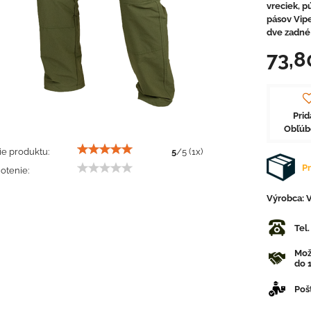
vreciek, p
pásov Vipe
dve zadné 
73,8
Prid
Obľú
e produktu:
5
/
5
(
1
x)
Pr
otenie:
Výrobca:
V
Tel
Mož
do 1
Poš