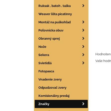
Ruksak , batoh , taška
Weaver lišta picatinny
Montáž na puškohľad
Poľovnícka obuv
Obranný sprej
Nože
Hodnoteni
Sekera
Vaše hodn
Svietidlá
Fotopasca
Vnadenie zvery
Odpudzovač zvery
Komisionálny predaj
Značky