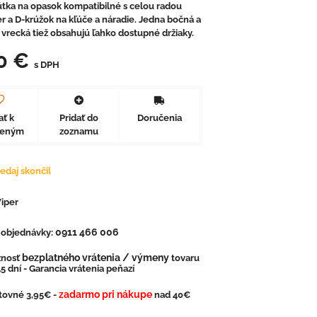
útka na opasok kompatibilné s celou radou
r a D-krúžok na kľúče a náradie. Jedna bočná a
vrecká tiež obsahujú ľahko dostupné držiaky.
0 €
s DPH
ať k
Pridať do
Doručenia
beným
zoznamu
edaj skončil
iper
0911 466 006
. objednávky:
bezplatného vrátenia / výmeny
nosť
tovaru
5 dní - Garancia vrátenia peňazí
zadarmo pri nákupe
tovné 3,95€ -
nad 40€