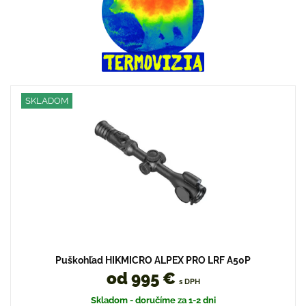
SKLADOM
Puškohľad HIKMICRO ALPEX PRO LRF A50P
od 995 €
s DPH
Skladom - doručíme za 1-2 dni