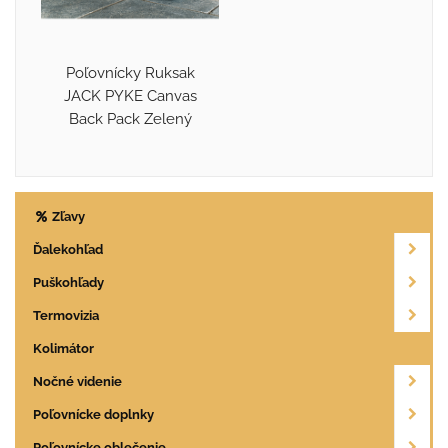
Poľovnícky Ruksak
JACK PYKE Canvas
Back Pack Zelený
Zľavy
Ďalekohľad
Puškohľady
Termovizia
Kolimátor
Nočné videnie
Poľovnícke doplnky
Poľovnícke oblečenie