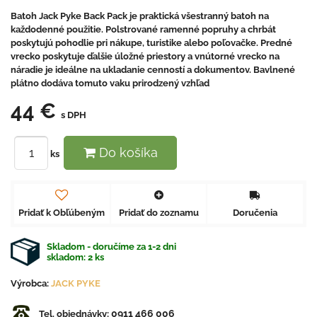
Batoh Jack Pyke Back Pack je praktická všestranný batoh na
každodenné použitie. Polstrované ramenné popruhy a chrbát
poskytujú pohodlie pri nákupe, turistike alebo poľovačke. Predné
vrecko poskytuje ďalšie úložné priestory a vnútorné vrecko na
náradie je ideálne na ukladanie cenností a dokumentov. Bavlnené
plátno dodáva tomuto vaku prirodzený vzhľad
44 €
s DPH
Do košíka
ks
Pridať k Obľúbeným
Pridať do zoznamu
Doručenia
Skladom - doručíme za 1-2 dni
skladom:
2
ks
Výrobca:
JACK PYKE
0911 466 006
Tel. objednávky: