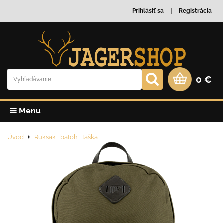
Prihlásiť sa
Registrácia
0 €
Menu
Úvod
Ruksak , batoh , taška