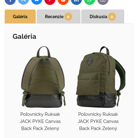
Bluesky
Twitter
Facebook
Pinterest
Reddit
LinkedIn
WhatsApp
E-
mail
Galéria
Recenzie
0
Diskusia
0
Galéria
Poľovnícky Ruksak
Poľovnícky Ruksak
JACK PYKE Canvas
JACK PYKE Canvas
Back Pack Zelený
Back Pack Zelený