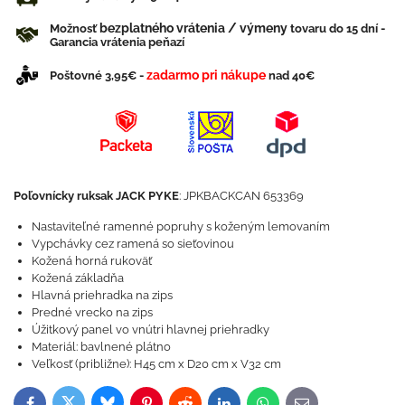
bezplatného vrátenia / výmeny
Možnosť
tovaru do 15 dní -
Garancia vrátenia peňazí
zadarmo pri nákupe
Poštovné 3,95€ -
nad 40€
Poľovnícky ruksak JACK PYKE
: JPKBACKCAN 653369
Nastaviteľné ramenné popruhy s koženým lemovaním
Vypchávky cez ramená so sieťovinou
Kožená horná rukoväť
Kožená základňa
Hlavná priehradka na zips
Predné vrecko na zips
Úžitkový panel vo vnútri hlavnej priehradky
Materiál: bavlnené plátno
Veľkosť (približne): H45 cm x D20 cm x V32 cm