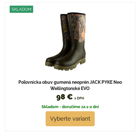
SKLADOM
Poľovnícka obuv gumená neoprén JACK PYKE Neo
Wellingtonské EVO
98 €
s DPH
Skladom - doručíme za 1-2 dni
Vyberte variant