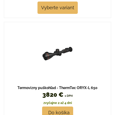
Vyberte variant
Termovizny puškohľad - ThermTec ORYX-L 650
3820 €
s DPH
zvyčajne 2 až 4 dni
Do košíka