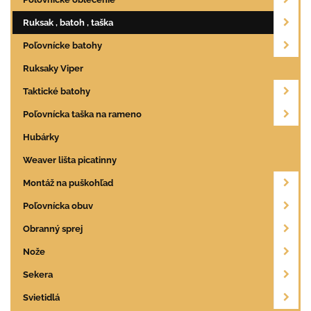
Ruksak , batoh , taška
Poľovnícke batohy
Ruksaky Viper
Taktické batohy
Poľovnícka taška na rameno
Hubárky
Weaver lišta picatinny
Montáž na puškohľad
Poľovnícka obuv
Obranný sprej
Nože
Sekera
Svietidlá