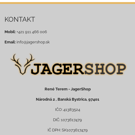
KONTAKT
Mobil:
+421 911 466 006
Email:
info@jagershop.sk
René Terem - JagerShop
Národná 2 , Banská Bystrica, 97401
IČO: 41383524
DIČ: 1073617479
IČ DPH: SK1073617479