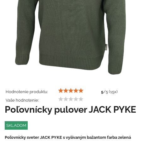
Hodnotenie produktu:
5
/
5
(
15
x)
Vaše hodnotenie:
Poľovnícky pulover JACK PYKE
SKLADOM
Poľovnícky sveter JACK PYKE s vyšívaným bažantom farba zelená