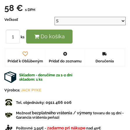
58 €
s DPH
Veľkosť
Do košíka
ks
Pridať k Obľúbeným
Pridať do zoznamu
Doručenia
Skladom - doručíme za 1-2 dni
skladom:
1
ks
Výrobca:
JACK PYKE
0911 466 006
Tel. objednávky:
bezplatného vrátenia / výmeny
Možnosť
tovaru do 15 dní -
Garancia vrátenia peňazí
zadarmo pri nákupe
Poštovné 3,95€ -
nad 40€