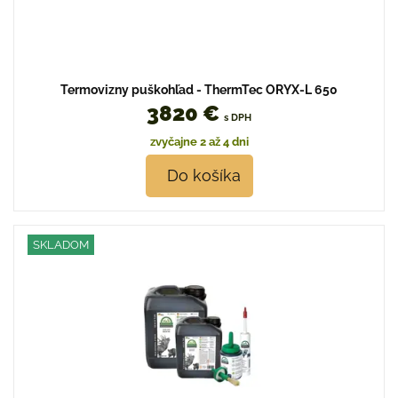
Termovizny puškohľad - ThermTec ORYX-L 650
3820 €
s DPH
zvyčajne 2 až 4 dni
Do košíka
SKLADOM