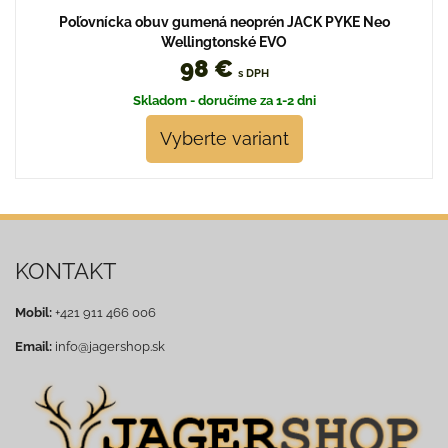
Poľovnícka obuv gumená neoprén JACK PYKE Neo
Wellingtonské EVO
98 €
s DPH
Skladom - doručíme za 1-2 dni
Vyberte variant
KONTAKT
Mobil:
+421 911 466 006
Email:
info@jagershop.sk