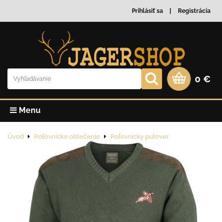
Prihlásiť sa
Registrácia
0 €
Menu
Úvod
Poľovnícke oblečenie
Poľovnícky pulover