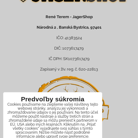
René Terem - JagerShop
Národná 2 , Banská Bystrica, 97401
IČO: 41383524
DIČ: 1073617479
IČ DPH: SK1073617479
Zapísaný v živ. reg. č. 620-22813
Predvoľby súkromia
Cookies používame na zlepšenie vašej návštevy tejto
webovej stránky, analýzu jej výkonnosti a
zhromažďovanie údajov o jej používaní. Na tento účel
môžeme použiť nástroje a služby tretích strán a
zhromaždené údaje sa môžu preniesť k partnerom v
EÚ, USA alebo iných krajinách. Kliknutím na „Prijať
všetky cookies“ vyjadrujete svoj súhlas s týmto
spracovaním. Nižšie môžete nájsť podrobné
informácie alebo upraviť svoje preferencie.