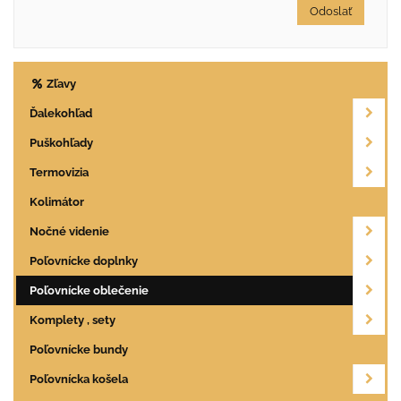
Odoslať
Zľavy
Ďalekohľad
Puškohľady
Termovizia
Kolimátor
Nočné videnie
Poľovnícke doplnky
Poľovnícke oblečenie
Komplety , sety
Poľovnícke bundy
Poľovnícka košela