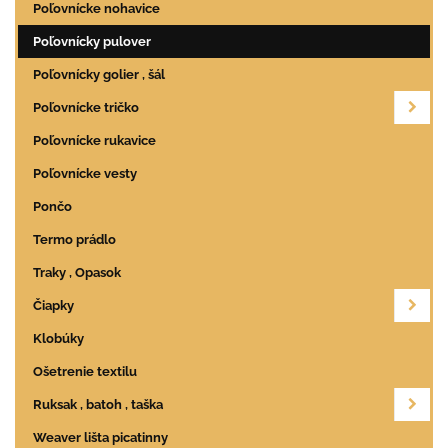
Poľovnícke nohavice
Poľovnícky pulover
Poľovnícky golier , šál
Poľovnícke tričko
Poľovnícke rukavice
Poľovnícke vesty
Pončo
Termo prádlo
Traky , Opasok
Čiapky
Klobúky
Ošetrenie textilu
Ruksak , batoh , taška
Weaver lišta picatinny