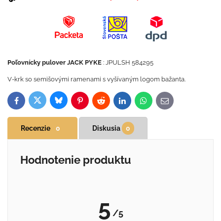
Poľovnícky pulover JACK PYKE
: JPULSH 584295
V-krk so semišovými ramenami s vyšívaným logom bažanta.
Bluesky
Twitter
Facebook
Pinterest
Reddit
LinkedIn
WhatsApp
E-
mail
Recenzie
0
Diskusia
0
Hodnotenie produktu
5
/5