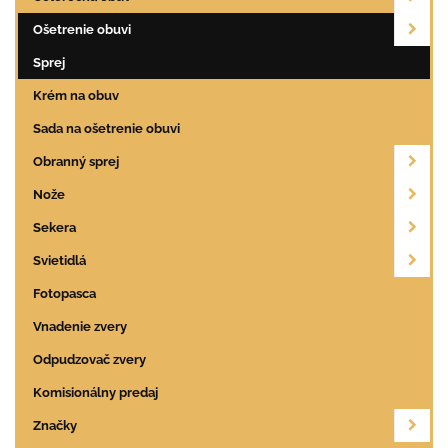
Ošetrenie obuvi
Sprej
Krém na obuv
Sada na ošetrenie obuvi
Obranný sprej
Nože
Sekera
Svietidlá
Fotopasca
Vnadenie zvery
Odpudzovač zvery
Komisionálny predaj
Značky