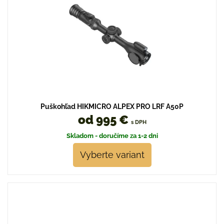
Puškohľad HIKMICRO ALPEX PRO LRF A50P
od 995 €
s DPH
Skladom - doručíme za 1-2 dni
Vyberte variant