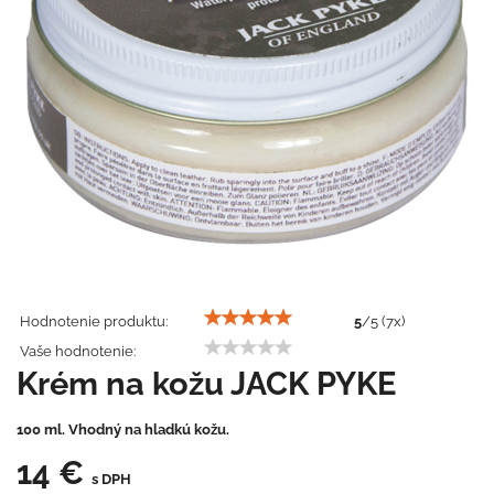
Hodnotenie produktu:
5
/
5
(
7
x)
Vaše hodnotenie:
Krém na kožu JACK PYKE
100 ml. Vhodný na hladkú kožu.
14 €
s DPH