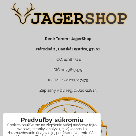
René Terem - JagerShop
Národná 2 , Banská Bystrica, 97401
IČO: 41383524
DIČ: 1073617479
IČ DPH: SK1073617479
Zapísaný v živ. reg. č. 620-22813
Predvoľby súkromia
Cookies používame na zlepšenie vašej návštevy tejto
webovej stránky, analýzu jej výkonnosti a
zhromažďovanie údajov o jej používaní. Na tento účel