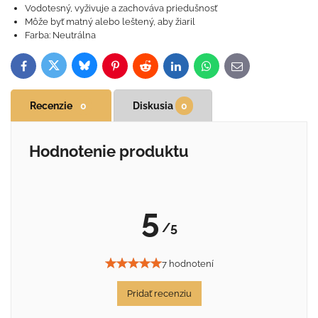
Vodotesný, vyživuje a zachováva priedušnosť
Môže byť matný alebo leštený, aby žiaril
Farba: Neutrálna
Bluesky
Twitter
Facebook
Pinterest
Reddit
LinkedIn
WhatsApp
E-
mail
Recenzie
0
Diskusia
0
Hodnotenie produktu
5
/5
7 hodnotení
Pridať recenziu