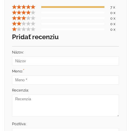
7 x
0 x
0 x
0 x
0 x
Pridať recenziu
Názov:
*
Meno:
Recenzia:
Pozitíva: