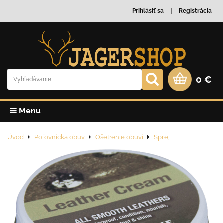
Prihlásiť sa
Registrácia
0 €
Menu
Úvod
Poľovnícka obuv
Ošetrenie obuvi
Sprej