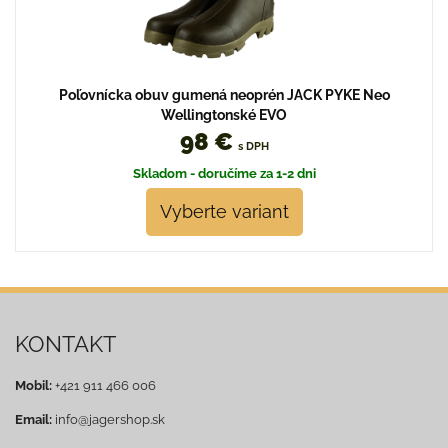
Poľovnícka obuv gumená neoprén JACK PYKE Neo
Wellingtonské EVO
98 €
s DPH
Skladom - doručíme za 1-2 dni
Vyberte variant
KONTAKT
Mobil:
+421 911 466 006
Email:
info@jagershop.sk