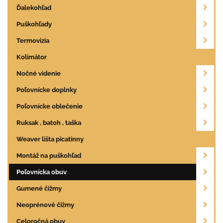
Ďalekohľad
Puškohľady
Termovizia
Kolimátor
Nočné videnie
Poľovnícke doplnky
Poľovnícke oblečenie
Ruksak , batoh , taška
Weaver lišta picatinny
Montáž na puškohľad
Poľovnícka obuv
Gumené čižmy
Neoprénové čižmy
Celoročná obuv