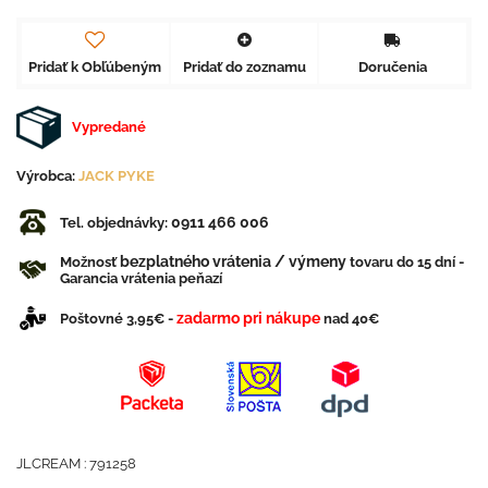
Pridať k Obľúbeným
Pridať do zoznamu
Doručenia
Vypredané
Výrobca:
JACK PYKE
0911 466 006
Tel. objednávky:
bezplatného vrátenia / výmeny
Možnosť
tovaru do 15 dní -
Garancia vrátenia peňazí
zadarmo pri nákupe
Poštovné 3,95€ -
nad 40€
JLCREAM : 791258