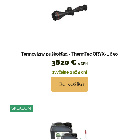
Termovizny puškohľad - ThermTec ORYX-L 650
3820 €
s DPH
zvyčajne 2 až 4 dni
Do košíka
SKLADOM