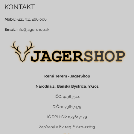
KONTAKT
Mobil:
+421 911 466 006
Email:
info@jagershop.sk
René Terem - JagerShop
Národná 2 , Banská Bystrica, 97401
IČO: 41383524
DIČ: 1073617479
IČ DPH: SK1073617479
Zapísaný v živ. reg. č. 620-22813