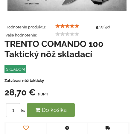
Hodnotenie produktu:
5
/
5
(
4
x)
Vaše hodnotenie:
TRENTO COMANDO 100
Taktický nôž skladací
SKLADOM
Zatvárací nôž taktický
28,70 €
s DPH
Do košíka
ks