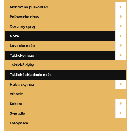
Montáž na puškohľad
Poľovnícka obuv
Obranný sprej
Nože
Lovecké nože
Taktické nože
Taktické dýky
Taktické skladacie nože
Hubársky nôž
Vrhacie
Sekera
Svietidlá
Fotopasca