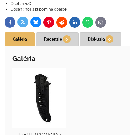
Ocel : 420C
Obsah : nôž s klipom na opasok
Bluesky
Twitter
Facebook
Pinterest
Reddit
LinkedIn
WhatsApp
E-
mail
Galéria
Recenzie
0
Diskusia
0
Galéria
TRENTO COMANDO