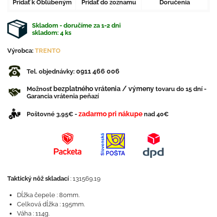
Pridať k Obľúbeným
Pridať do zoznamu
Doručenia
Skladom - doručíme za 1-2 dni
skladom:
4
ks
Výrobca:
TRENTO
0911 466 006
Tel. objednávky:
bezplatného vrátenia / výmeny
Možnosť
tovaru do 15 dní -
Garancia vrátenia peňazí
zadarmo pri nákupe
Poštovné 3,95€ -
nad 40€
Taktický nôž skladací
: 131569.19
Dĺžka čepele : 80mm.
Celková dĺžka : 195mm.
Váha : 114g.