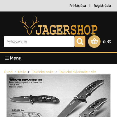
Prihlásiť sa
Registrácia
0 €
Menu
Úvod
Nože
Taktické nože
Taktické skladacie nože