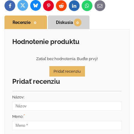
Bluesky
Twitter
Facebook
Pinterest
Reddit
LinkedIn
WhatsApp
E-
mail
Recenzie
0
Diskusia
0
Hodnotenie produktu
Zatiaľ bez hodnotenia. Buďte prvý!
Pridať recenziu
Pridať recenziu
Názov:
*
Meno: