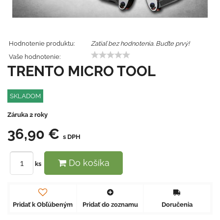
Hodnotenie produktu:
Zatiaľ bez hodnotenia. Buďte prvý!
Vaše hodnotenie:
TRENTO MICRO TOOL
SKLADOM
Záruka 2 roky
36,90 €
s DPH
Do košíka
ks
Pridať k Obľúbeným
Pridať do zoznamu
Doručenia