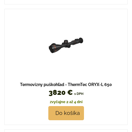
Termovizny puškohľad - ThermTec ORYX-L 650
3820 €
s DPH
zvyčajne 2 až 4 dni
Do košíka