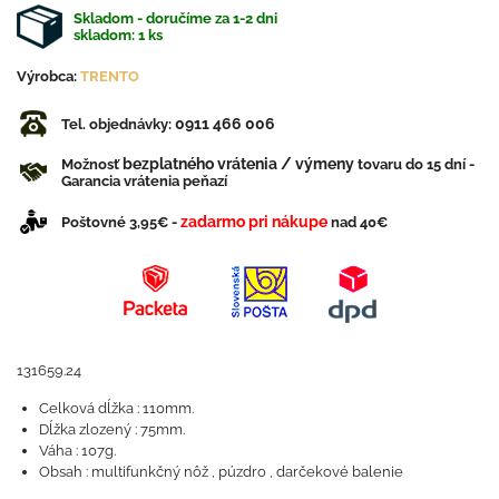
Skladom - doručíme za 1-2 dni
skladom:
1
ks
Výrobca:
TRENTO
0911 466 006
Tel. objednávky:
bezplatného vrátenia / výmeny
Možnosť
tovaru do 15 dní -
Garancia vrátenia peňazí
zadarmo pri nákupe
Poštovné 3,95€ -
nad 40€
131659.24
Celková dĺžka : 110mm.
Dĺžka zlozený : 75mm.
Váha : 107g.
Obsah : multifunkčný nôž , púzdro , darčekové balenie