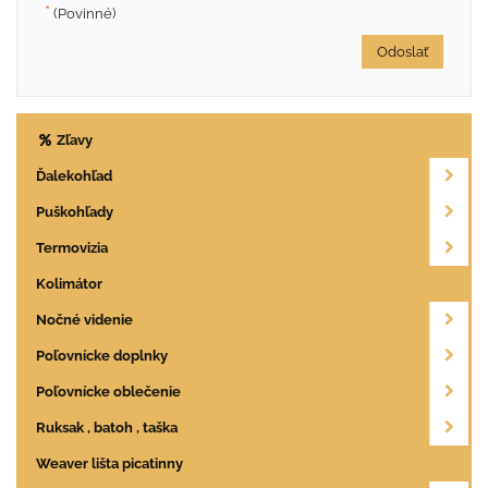
*
(Povinné)
Odoslať
Zľavy
Ďalekohľad
Puškohľady
Termovizia
Kolimátor
Nočné videnie
Poľovnícke doplnky
Poľovnícke oblečenie
Ruksak , batoh , taška
Weaver lišta picatinny