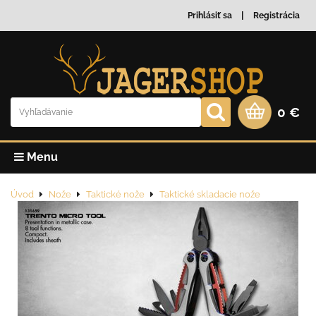
Prihlásiť sa
Registrácia
0 €
Menu
Úvod
Nože
Taktické nože
Taktické skladacie nože