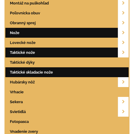
Montáž na puškohľad
Poľovnícka obuv
Obranný sprej
Nože
Lovecké nože
Taktické nože
Taktické dýky
Taktické skladacie nože
Hubársky nôž
Vrhacie
Sekera
Svietidlá
Fotopasca
Vnadenie zvery