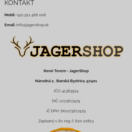
KONTAKT
Mobil:
+421 911 466 006
Email:
info@jagershop.sk
René Terem - JagerShop
Národná 2 , Banská Bystrica, 97401
IČO: 41383524
DIČ: 1073617479
IČ DPH: SK1073617479
Zapísaný v živ. reg. č. 620-22813