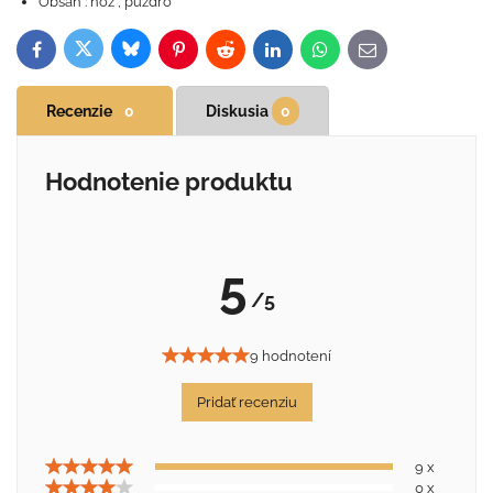
Obsah : nôž , púzdro
Bluesky
Twitter
Facebook
Pinterest
Reddit
LinkedIn
WhatsApp
E-
mail
Recenzie
0
Diskusia
0
Hodnotenie produktu
5
/5
9 hodnotení
Pridať recenziu
9 x
0 x