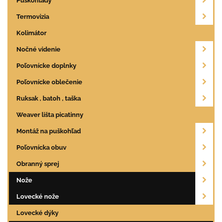
Puškohľady
Termovizia
Kolimátor
Nočné videnie
Poľovnícke doplnky
Poľovnícke oblečenie
Ruksak , batoh , taška
Weaver lišta picatinny
Montáž na puškohľad
Poľovnícka obuv
Obranný sprej
Nože
Lovecké nože
Lovecké dýky