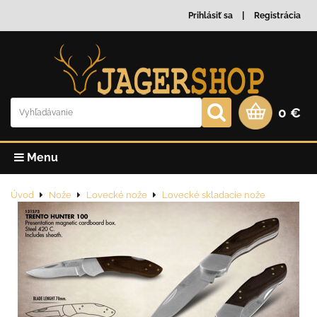
Prihlásiť sa
Registrácia
0 €
Menu
Úvod
Nože
Lovecké nože
Lovecké skladacie nože