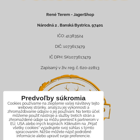
René Terem - JagerShop
Národná 2 , Banská Bystrica, 97401
IČO: 41383524
DIČ: 1073617479
IČ DPH: SK1073617479
Zapísaný v živ. reg. č. 620-22813
Predvoľby súkromia
Cookies používame na zlepšenie vašej návštevy tejto
webovej stránky, analýzu jej výkonnosti a
zhromažďovanie údajov o jej používaní. Na tento účel
môžeme použiť nástroje a služby tretích strán a
zhromaždené údaje sa môžu preniesť k partnerom v
EÚ, USA alebo iných krajinách. Kliknutím na „Prijať
všetky cookies“ vyjadrujete svoj súhlas s týmto
spracovaním. Nižšie môžete nájsť podrobné
informácie alebo upraviť svoje preferencie.