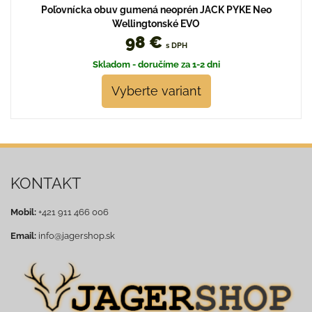
Poľovnícka obuv gumená neoprén JACK PYKE Neo
Wellingtonské EVO
98 €
s DPH
Skladom - doručíme za 1-2 dni
Vyberte variant
KONTAKT
Mobil:
+421 911 466 006
Email:
info@jagershop.sk