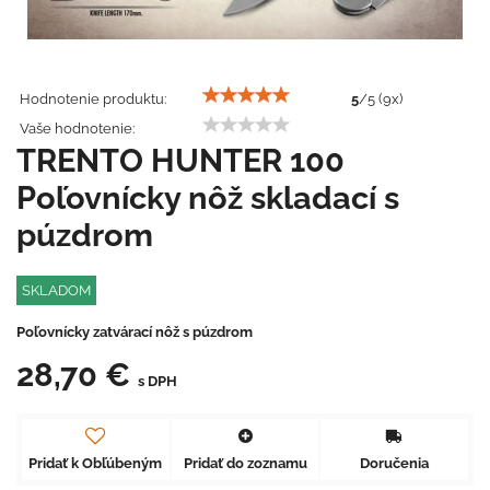
Hodnotenie produktu:
5
/
5
(
9
x)
Vaše hodnotenie:
TRENTO HUNTER 100
Poľovnícky nôž skladací s
púzdrom
SKLADOM
Poľovnícky zatvárací nôž s púzdrom
28,70 €
s DPH
Pridať k Obľúbeným
Pridať do zoznamu
Doručenia