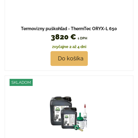
Termovizny puškohľad - ThermTec ORYX-L 650
3820 €
s DPH
zvyčajne 2 až 4 dni
Do košíka
SKLADOM