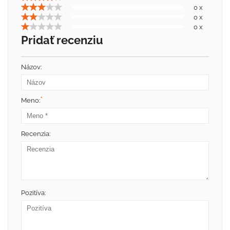
0 x
0 x
0 x
Pridať recenziu
Názov:
*
Meno:
Recenzia:
Pozitíva: