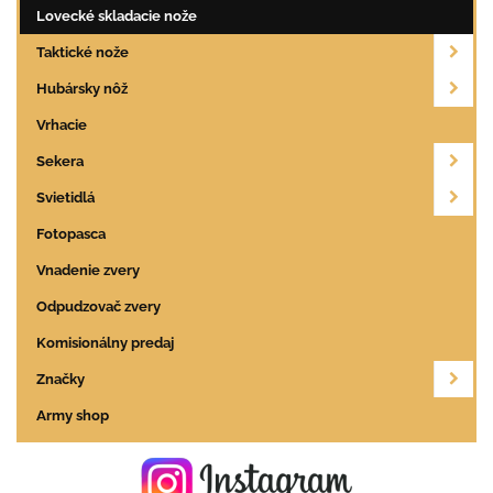
Lovecké skladacie nože
Taktické nože
Hubársky nôž
Vrhacie
Sekera
Svietidlá
Fotopasca
Vnadenie zvery
Odpudzovač zvery
Komisionálny predaj
Značky
Army shop