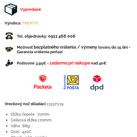
Vypredané
Výrobca:
TRENTO
0911 466 006
Tel. objednávky:
bezplatného vrátenia / výmeny
Možnosť
tovaru do 15 dní -
Garancia vrátenia peňazí
zadarmo pri nákupe
Poštovné 3,95€ -
nad 40€
Vreckový nož skladací
131573.19
Dĺžka čepele : 70mm.
Celková dĺžka 170mm.
Váha : 88g.
Ocel : 420C