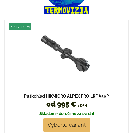
SKLADOM
Puškohľad HIKMICRO ALPEX PRO LRF A50P
od 995 €
s DPH
Skladom - doručíme za 1-2 dni
Vyberte variant