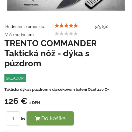
Hodnotenie produktu:
5
/
5
(
5
x)
Vaše hodnotenie:
TRENTO COMMANDER
Taktická nôž - dýka s
púzdrom
SKLADOM
Taktická dýka s puzdrom v darčekovom balení Oceľ 420 C+
126 €
s DPH
Do košíka
ks