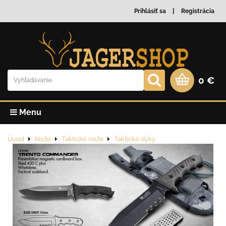
Prihlásiť sa
Registrácia
0 €
Menu
Úvod
Nože
Taktické nože
Taktické dýky