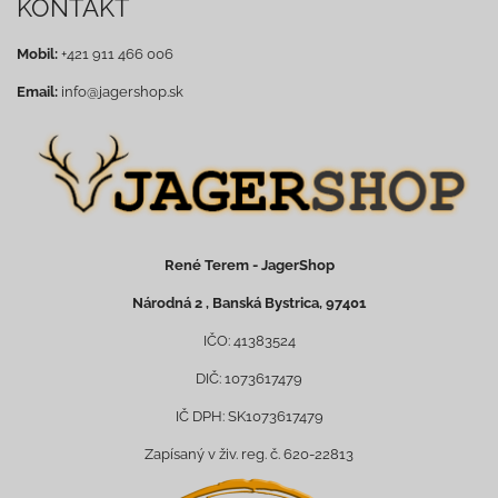
KONTAKT
Mobil:
+421 911 466 006
Email:
info@jagershop.sk
René Terem - JagerShop
Národná 2 , Banská Bystrica, 97401
IČO: 41383524
DIČ: 1073617479
IČ DPH: SK1073617479
Zapísaný v živ. reg. č. 620-22813