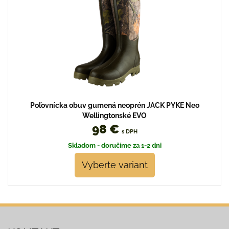
Poľovnícka obuv gumená neoprén JACK PYKE Neo
Wellingtonské EVO
98 €
s DPH
Skladom - doručíme za 1-2 dni
Vyberte variant