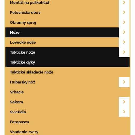
Montáž na puškohľad
Poľovnícka obuv
Obranný sprej
Nože
Lovecké nože
Taktické nože
Taktické dýky
Taktické skladacie nože
Hubársky nôž
Vrhacie
Sekera
Svietidlá
Fotopasca
Vnadenie zvery