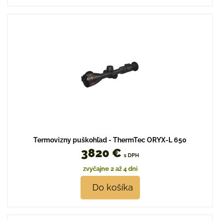
Termovizny puškohľad - ThermTec ORYX-L 650
3820 €
s DPH
zvyčajne 2 až 4 dni
Do košíka