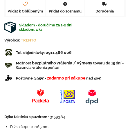
Pridať k Obľúbeným
Pridať do zoznamu
Doručenia
Skladom - doručíme za 1-2 dni
skladom:
1
ks
Výrobca:
TRENTO
0911 466 006
Tel. objednávky:
bezplatného vrátenia / výmeny
Možnosť
tovaru do 15 dní -
Garancia vrátenia peňazí
zadarmo pri nákupe
Poštovné 3,95€ -
nad 40€
Dýka taktická s puzdrom
131593.84
Dlžka čepele : 165mm.