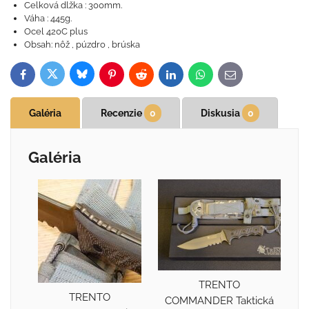
Celková dlžka : 300mm.
Váha : 445g.
Ocel 420C plus
Obsah: nôž , púzdro , brúska
Bluesky
Twitter
Facebook
Pinterest
Reddit
LinkedIn
WhatsApp
E-
mail
Galéria
Recenzie
0
Diskusia
0
Galéria
TRENTO
TRENTO
COMMANDER Taktická