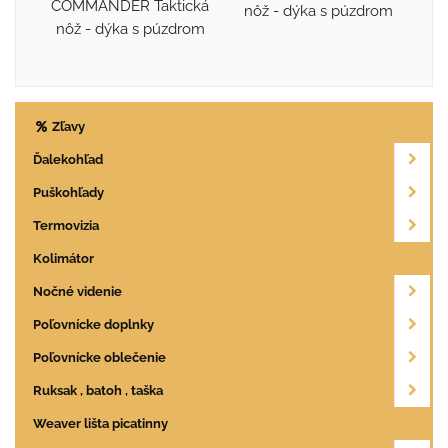
COMMANDER Taktická
nôž - dýka s púzdrom
nôž - dýka s púzdrom
Zľavy
Ďalekohľad
Puškohľady
Termovizia
Kolimátor
Nočné videnie
Poľovnícke doplnky
Poľovnícke oblečenie
Ruksak , batoh , taška
Weaver lišta picatinny