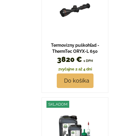
Termovizny puškohľad -
ThermTec ORYX-L 650
3820 €
s DPH
zvyčajne 2 až 4 dni
Do košíka
SKLADOM