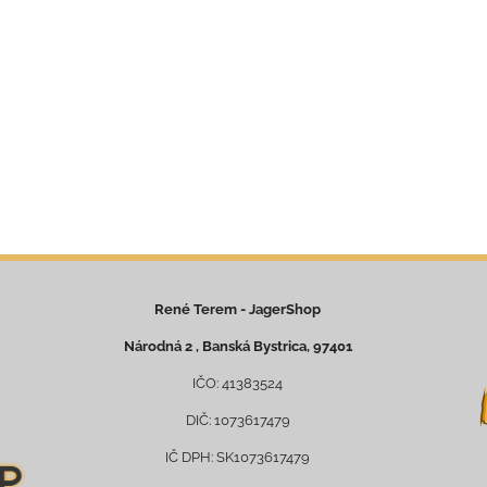
René Terem - JagerShop
Národná 2 , Banská Bystrica, 97401
IČO: 41383524
DIČ: 1073617479
IČ DPH: SK1073617479