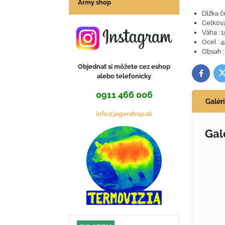
Army shop
Dlžka č
Celková
Váha : 1
Ocel : 
Obsah :
Objednať si môžete cez eshop
T
Facebo
alebo telefonicky
0911 466 006
Galér
info@jagershop.sk
Gal