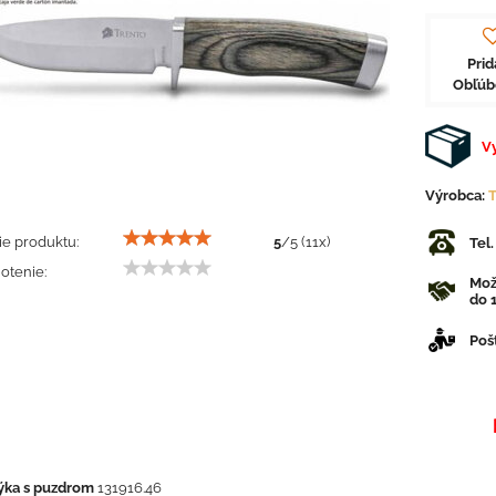
Prid
Obľú
V
Výrobca:
e produktu:
5
/
5
(
11
x)
Tel
otenie:
Mož
do 1
Poš
ýka s puzdrom
131916.46