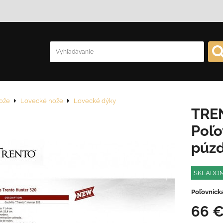
ože
Lovecké nože
Lovecké dýky
TRE
Poľo
púz
SKLADO
Poľovníck
66 