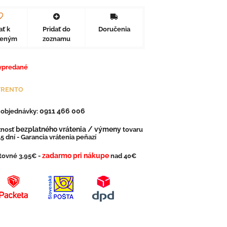
ať k
Pridať do
Doručenia
beným
zoznamu
ypredané
TRENTO
0911 466 006
. objednávky:
bezplatného vrátenia / výmeny
nosť
tovaru
5 dní - Garancia vrátenia peňazí
zadarmo pri nákupe
tovné 3,95€ -
nad 40€