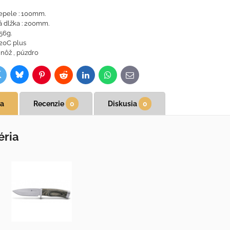
epele : 100mm.
 dlžka : 200mm.
56g.
420C plus
 nôž , púzdro
Bluesky
witter
ok
Pinterest
Reddit
LinkedIn
WhatsApp
E-
mail
ia
Recenzie
0
Diskusia
0
éria