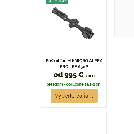
SKLADOM
Puškohľad HIKMICRO ALPEX
PRO LRF A50P
od 995 €
s DPH
Skladom - doručíme za 1-2 dni
Vyberte variant