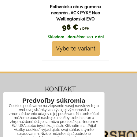
Poľovnícka obuv gumená
neoprén JACK PYKE Neo
Wellingtonské EVO
98 €
s DPH
Skladom - doručíme za 1-2 dni
Vyberte variant
KONTAKT
Predvoľby súkromia
Mobil:
+421 911 466 006
Cookies používame na zlepšenie vašej návštevy tejto
webovej stránky, analýzu jej výkonnosti a
Email:
info@jagershop.sk
zhromažďovanie údajov o jej používaní. Na tento účel
môžeme použiť nástroje a služby tretích strán a
zhromaždené údaje sa môžu preniesť k partnerom v
EÚ, USA alebo iných krajinách. Kliknutím na „Prijať
všetky cookies“ vyjadrujete svoj súhlas s týmto
spracovaním. Nižšie môžete nájsť podrobné