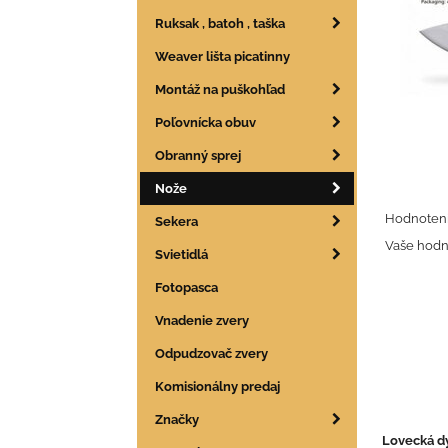
Ruksak , batoh , taška
Weaver lišta picatinny
Montáž na puškohľad
Poľovnícka obuv
Obranný sprej
Nože
Hodnoteni
Sekera
Vaše hodn
Svietidlá
Fotopasca
Vnadenie zvery
Odpudzovač zvery
Komisionálny predaj
Značky
Lovecká d