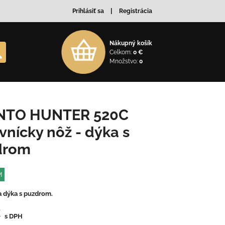
Prihlásiť sa
Registrácia
Nákupný košík
Celkom:
0 €
Množstvo:
0
NTO HUNTER 520C
vnícky nôž - dýka s
drom
M
a dýka s puzdrom.
€
s DPH