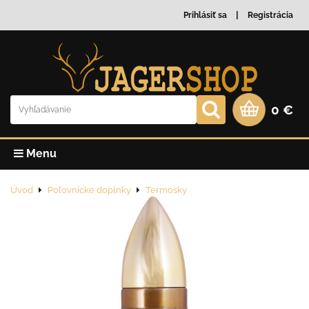
Prihlásiť sa
Registrácia
0 €
Menu
Úvod
Poľovnícke doplnky
Termosky