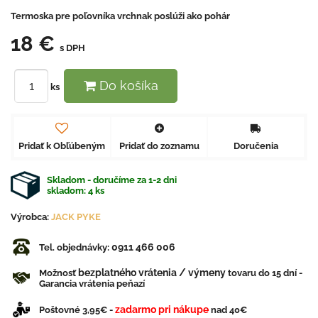
Termoska pre poľovníka vrchnak poslúži ako pohár
18 €
s DPH
Do košíka
ks
Pridať k Obľúbeným
Pridať do zoznamu
Doručenia
Skladom - doručíme za 1-2 dni
skladom:
4
ks
Výrobca:
JACK PYKE
0911 466 006
Tel. objednávky:
bezplatného vrátenia / výmeny
Možnosť
tovaru do 15 dní -
Garancia vrátenia peňazí
zadarmo pri nákupe
Poštovné 3,95€ -
nad 40€