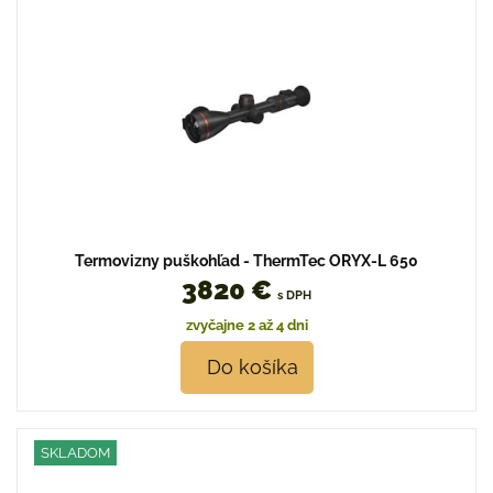
Termovizny puškohľad - ThermTec ORYX-L 650
3820 €
s DPH
zvyčajne 2 až 4 dni
Do košíka
SKLADOM