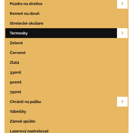
Púzdro na strelivo
Remeň na zbraň
Strelecké okuliare
Termosky
Zelené
Červené
Zlatá
330ml
500ml
750ml
Chránič na pažbu
Vábničky
Zámok spúšte
Laserový nastrelovač