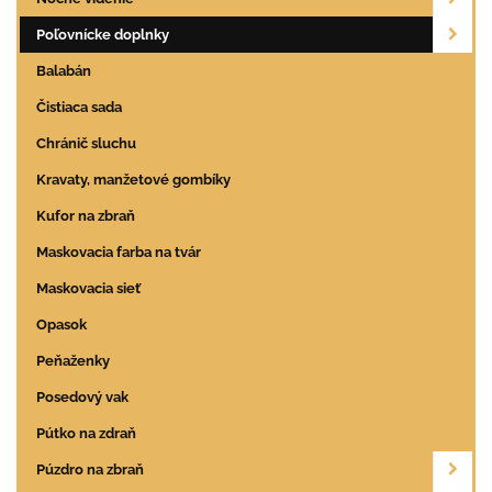
Poľovnícke doplnky
Balabán
Čistiaca sada
Chránič sluchu
Kravaty, manžetové gombíky
Kufor na zbraň
Maskovacia farba na tvár
Maskovacia sieť
Opasok
Peňaženky
Posedový vak
Pútko na zdraň
Púzdro na zbraň