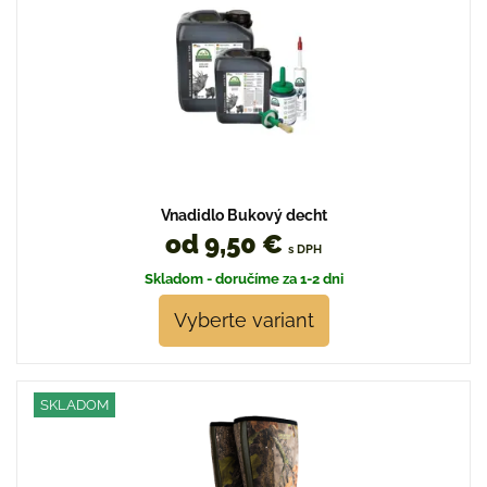
Vnadidlo Bukový decht
od 9,50 €
s DPH
Skladom - doručíme za 1-2 dni
Vyberte variant
SKLADOM