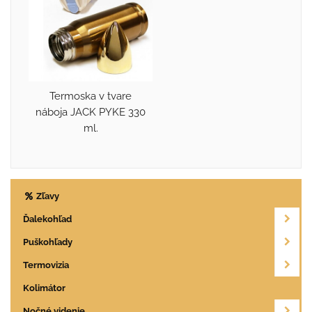
Termoska v tvare
náboja JACK PYKE 330
ml.
Zľavy
Ďalekohľad
Puškohľady
Termovizia
Kolimátor
Nočné videnie