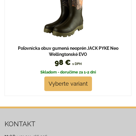
Poľovnícka obuv gumená neoprén JACK PYKE Neo
Wellingtonské EVO
98 €
s DPH
Skladom - doručíme za 1-2 dni
Vyberte variant
KONTAKT