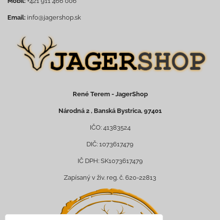
Mobil:
+421 911 466 006
Email:
info@jagershop.sk
René Terem - JagerShop
Národná 2 , Banská Bystrica, 97401
IČO: 41383524
DIČ: 1073617479
IČ DPH: SK1073617479
Zapísaný v živ. reg. č. 620-22813