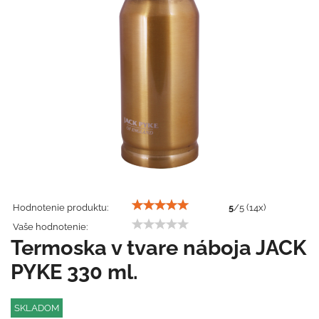
Hodnotenie produktu:
5
/
5
(
14
x)
Vaše hodnotenie:
Termoska v tvare náboja JACK
PYKE 330 ml.
SKLADOM