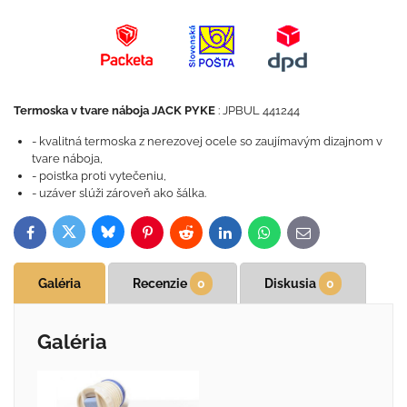
Termoska v tvare náboja JACK PYKE
: JPBUL 441244
- kvalitná termoska z nerezovej ocele so zaujímavým dizajnom v
tvare náboja,
- poistka proti vytečeniu,
- uzáver slúži zároveň ako šálka.
Bluesky
Twitter
Facebook
Pinterest
Reddit
LinkedIn
WhatsApp
E-
mail
Galéria
Recenzie
0
Diskusia
0
Galéria