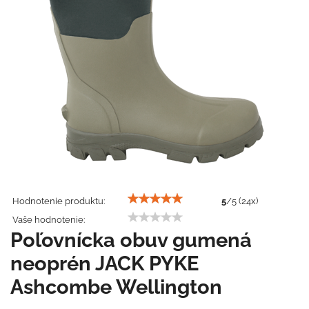
Hodnotenie produktu:
5
/
5
(
24
x)
Vaše hodnotenie:
Poľovnícka obuv gumená
neoprén JACK PYKE
Ashcombe Wellington