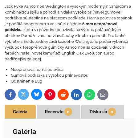
Jack Pyke Ashcombe Wellington s vysokým moderným vzhľadom a
kombináciou štýlu a pohodlia. Vďaka vysoko priľnavej gumovej
podrážke sú stabilné na blatistom podklade. Horná polovica topánok
je podšitá neoprénom a vo vnútri nájdete
6 mm neoprénovú
podšívku
, ktorá sa pôvodne používala na výrobu potápačských
oblekov. Pomôže vám udržiavať nohy v teple a pohodlí. Pre ľahké
vybratie sme do zadnej časti každého Wellingtonu pridali vyberací
výstupok. Neoprénové gumičky Ashcombe sa dodávajú v dvoch
farbách, našej novej kamufláži English Oak Evolution alebo
tradičnejšej zelenej.
Neoprénová horná polovica
Gumová podrážka s vysokou priľnavosťou
Odstránenie Lug
Bluesky
Twitter
Facebook
Pinterest
Reddit
LinkedIn
WhatsApp
E-
mail
Galéria
Recenzie
0
Diskusia
0
Galéria