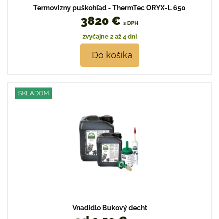
Termovizny puškohľad - ThermTec ORYX-L 650
3820 €
s DPH
zvyčajne 2 až 4 dni
Do košíka
SKLADOM
Vnadidlo Bukový decht