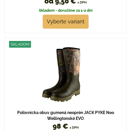
od 9,50 €
s DPH
Skladom - doručíme za 1-2 dni
Vyberte variant
SKLADOM
Poľovnícka obuv gumená neoprén JACK PYKE Neo
Wellingtonské EVO
98 €
s DPH