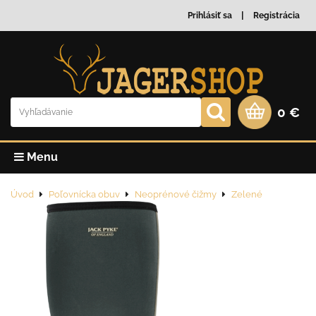
Prihlásiť sa
Registrácia
0 €
Menu
Úvod
Poľovnícka obuv
Neoprénové čižmy
Zelené