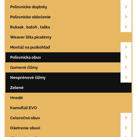
Poľovnícke doplnky
Poľovnícke oblečenie
Ruksak , batoh , taška
Weaver lišta picatinny
Montáž na puškohľad
Poľovnícka obuv
Gumené čižmy
Neoprénové čižmy
Zelené
Hnedé
Kamufláž EVO
Celoročná obuv
Ošetrenie obuvi