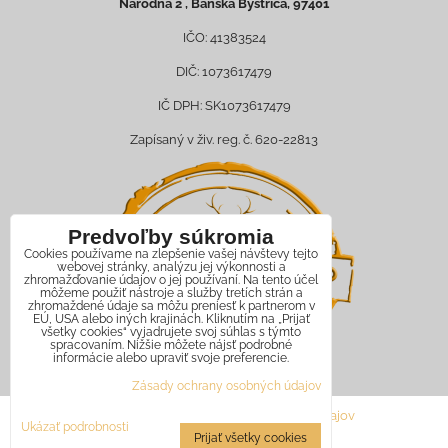
Národná 2 , Banská Bystrica, 97401
IČO: 41383524
DIČ: 1073617479
IČ DPH: SK1073617479
Zapísaný v živ. reg. č. 620-22813
Predvoľby súkromia
Cookies používame na zlepšenie vašej návštevy tejto
webovej stránky, analýzu jej výkonnosti a
zhromažďovanie údajov o jej používaní. Na tento účel
môžeme použiť nástroje a služby tretích strán a
zhromaždené údaje sa môžu preniesť k partnerom v
EÚ, USA alebo iných krajinách. Kliknutím na „Prijať
všetky cookies“ vyjadrujete svoj súhlas s týmto
spracovaním. Nižšie môžete nájsť podrobné
informácie alebo upraviť svoje preferencie.
Zásady ochrany osobných údajov
Predvoľby súkromia
Zásady ochrany osobných údajov
Ukázať podrobnosti
Prijať všetky cookies