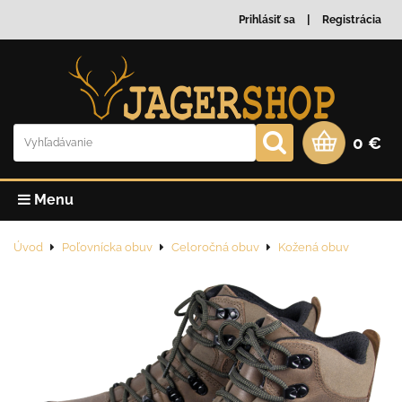
Prihlásiť sa
Registrácia
0 €
Menu
Úvod
Poľovnícka obuv
Celoročná obuv
Kožená obuv