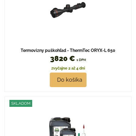
Termovizny puškohľad - ThermTec ORYX-L 650
3820 €
s DPH
zvyčajne 2 až 4 dni
Do košíka
SKLADOM