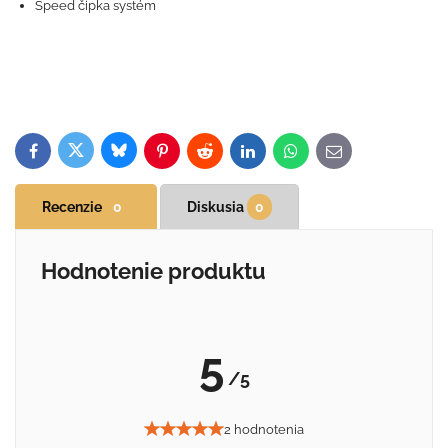
Speed ​​čipka systém
Bluesky
Twitter
Facebook
Pinterest
Reddit
LinkedIn
WhatsApp
E-
mail
Recenzie
0
Diskusia
0
Hodnotenie produktu
5
/5
2 hodnotenia