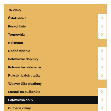
Zľavy
Ďalekohľad
Puškohľady
Termovizia
Kolimátor
Nočné videnie
Poľovnícke doplnky
Poľovnícke oblečenie
Ruksak , batoh , taška
Weaver lišta picatinny
Montáž na puškohľad
Poľovnícka obuv
Gumené čižmy