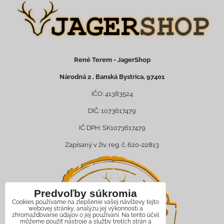
René Terem - JagerShop
Národná 2 , Banská Bystrica, 97401
IČO: 41383524
DIČ: 1073617479
IČ DPH: SK1073617479
Zapísaný v živ. reg. č. 620-22813
Predvoľby súkromia
Cookies používame na zlepšenie vašej návštevy tejto
webovej stránky, analýzu jej výkonnosti a
zhromažďovanie údajov o jej používaní. Na tento účel
môžeme použiť nástroje a služby tretích strán a