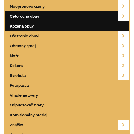
Neoprénové čižmy
Celoročná obuv
Kožená obuv
Ošetrenie obuvi
Obranný sprej
Nože
Sekera
Svietidlá
Fotopasca
Vnadenie zvery
Odpudzovač zvery
Komisionálny predaj
Značky