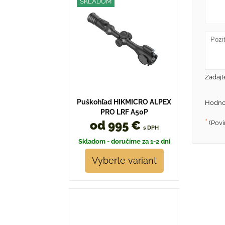
SKLADOM
Zadajt
Puškohľad HIKMICRO ALPEX
Hodno
PRO LRF A50P
*
od 995 €
(Povi
s DPH
Skladom - doručíme za 1-2 dni
Vyberte variant