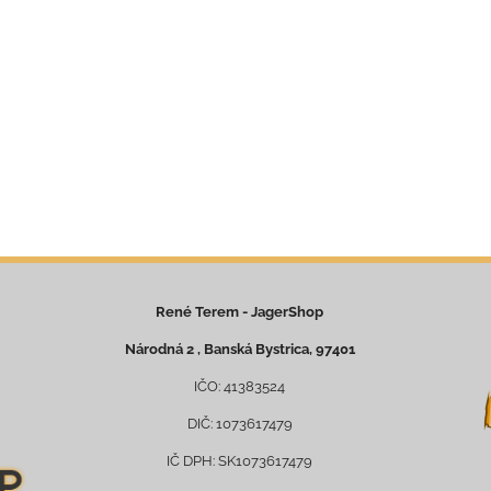
René Terem - JagerShop
Národná 2 , Banská Bystrica, 97401
IČO: 41383524
DIČ: 1073617479
IČ DPH: SK1073617479