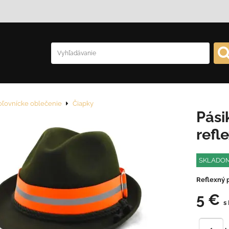
oľovnícke oblečenie
Čiapky
Pási
refl
SKLADO
Reflexný 
5 €
s