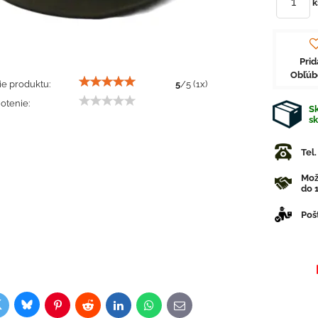
k
Prid
Obľú
e produktu:
5
/
5
(
1
x)
otenie:
Sk
s
Tel
Mož
do 1
Poš
Bluesky
witter
ok
Pinterest
Reddit
LinkedIn
WhatsApp
E-
mail