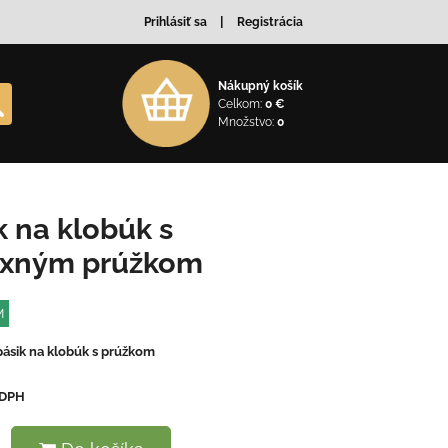
Prihlásiť sa
Registrácia
Nákupný košík
Celkom:
0 €
Množstvo:
0
k na klobúk s
exným prúžkom
M
pásik na klobúk s prúžkom
 DPH