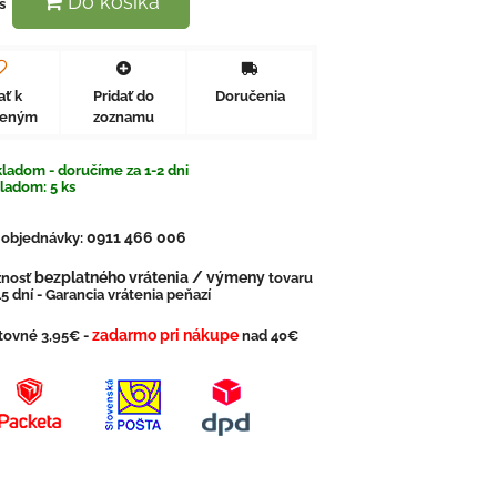
Do košíka
s
ať k
Pridať do
Doručenia
beným
zoznamu
ladom - doručíme za 1-2 dni
kladom:
5
ks
0911 466 006
. objednávky:
bezplatného vrátenia / výmeny
nosť
tovaru
5 dní - Garancia vrátenia peňazí
zadarmo pri nákupe
tovné 3,95€ -
nad 40€