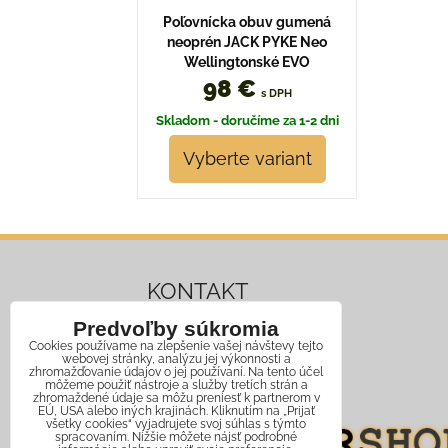
Poľovnícka obuv gumená
neoprén JACK PYKE Neo
Wellingtonské EVO
98 €
s DPH
Skladom - doručíme za 1-2 dni
Vyberte variant
KONTAKT
Predvoľby súkromia
Mobil:
+421 911 466 006
Cookies používame na zlepšenie vašej návštevy tejto
webovej stránky, analýzu jej výkonnosti a
Email:
info@jagershop.sk
zhromažďovanie údajov o jej používaní. Na tento účel
môžeme použiť nástroje a služby tretích strán a
zhromaždené údaje sa môžu preniesť k partnerom v
EÚ, USA alebo iných krajinách. Kliknutím na „Prijať
všetky cookies“ vyjadrujete svoj súhlas s týmto
spracovaním. Nižšie môžete nájsť podrobné