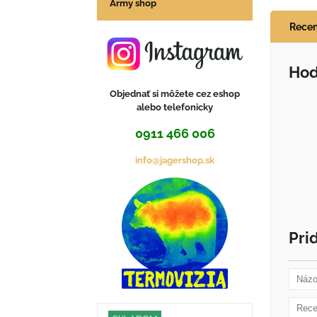
Army shop
Recen
Hod
Objednať si môžete cez eshop
alebo telefonicky
0911 466 006
info@jagershop.sk
Pri