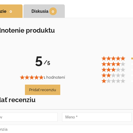
zie
0
Diskusia
0
notenie produktu
5
/5
1 hodnotení
Pridať recenziu
dať recenziu