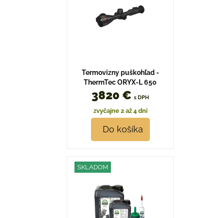
Termovizny puškohľad -
ThermTec ORYX-L 650
3820 €
s DPH
zvyčajne 2 až 4 dni
Do košíka
SKLADOM