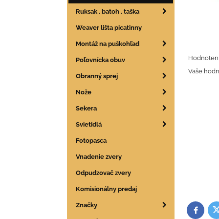
Ruksak , batoh , taška
Weaver lišta picatinny
Montáž na puškohľad
Hodnoteni
Poľovnícka obuv
Vaše hodn
Obranný sprej
Nože
Sekera
Svietidlá
Fotopasca
Vnadenie zvery
Odpudzovač zvery
Komisionálny predaj
Značky
T
Facebo