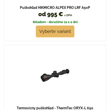
Puškohľad HIKMICRO ALPEX PRO LRF A50P
od 995 €
s DPH
Skladom - doručíme za 1-2 dni
Vyberte variant
Termovizny puškohľad - ThermTec ORYX-L 650