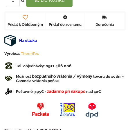
ks
Pridať k Obľúbeným
Pridať do zoznamu
Doručenia
Na otázku
Výrobca:
ThermTec
0911 466 006
Tel. objednávky:
bezplatného vrátenia / výmeny
Možnosť
tovaru do 15 dní -
Garancia vrátenia peňazí
zadarmo pri nákupe
Poštovné 3,95€ -
nad 40€