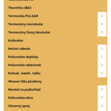
ThermTec IBEX
Termovizia PULSAR
Termovízny monokulár
Termovízny fúzny binokulár
Kolimátor
Nočné videnie
Poľovnícke doplnky
Poľovnícke oblečenie
Ruksak , batoh , taška
Weaver lišta picatinny
Montáž na puškohľad
Poľovnícka obuv
Obranný sprej