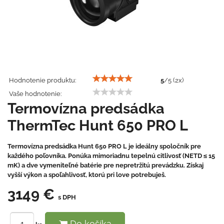
Hodnotenie produktu:
5
/
5
(
2
x)
Vaše hodnotenie:
Termovízna predsádka
ThermTec Hunt 650 PRO L
Termovízna predsádka Hunt 650 PRO L je ideálny spoločník pre
každého poľovníka. Ponúka mimoriadnu tepelnú citlivosť (NETD ≤ 15
mK) a dve vymeniteľné batérie pre nepretržitú prevádzku. Získaj
vyšší výkon a spoľahlivosť, ktorú pri love potrebuješ.
3149 €
s DPH
Do košíka