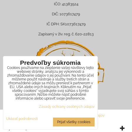
IČO: 41383524
DIČ: 1073617479
IČ DPH: SK1073617479
Zapísaný v živ. reg. č. 620-22813
Predvoľby súkromia
Cookies používame na zlepšenie vašej návštevy tejto
webovej stránky, analýzu jej výkonnosti a
zhromažďovanie údajov o jej používaní. Na tento účel
môžeme použiť nástroje a služby tretích strán a
zhromaždené údaje sa môžu preniesť k partnerom v
EÚ, USA alebo iných krajinách. Kliknutím na „Prijať
všetky cookies“ vyjadrujete svoj súhlas s týmto
spracovaním. Nižšie môžete nájsť podrobné
informácie alebo upraviť svoje preferencie.
Zásady ochrany osobných údajov
Predvoľby súkromia
Zásady ochrany osobných údajov
Ukázať podrobnosti
Prijať všetky cookies
Vytvorené pomocou:
BiznisWeb.sk