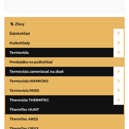
Zľavy
Ďalekohľad
Puškohľady
Termovizia
Predsádka na puškohľad
Termovizia zameriavač na zbaň
Termovizia HIKMICRO
Termovizia PARD
Therovizia THERMTEC
ThermTec HUNT
ThermTec ARES
ThermTec ORYX