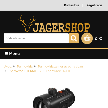
Prihlásiť sa
Registrácia
0 €
Menu
Úvod
Termovizia
Termovizia zameriavač na zbaň
Therovizia THERMTEC
ThermTec HUNT