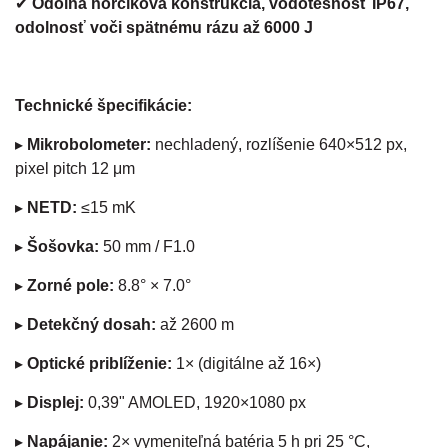
✔
Odolná horčíková konštrukcia, vodotesnosť IP67,
odolnosť voči spätnému rázu až 6000 J
Technické špecifikácie:
▸
Mikrobolometer:
nechladený, rozlíšenie 640×512 px,
pixel pitch 12 μm
▸
NETD:
≤15 mK
▸
Šošovka:
50 mm / F1.0
▸
Zorné pole:
8.8° × 7.0°
▸
Detekčný dosah:
až 2600 m
▸
Optické priblíženie:
1× (digitálne až 16×)
▸
Displej:
0,39" AMOLED, 1920×1080 px
▸
Napájanie:
2× vymeniteľná batéria 5 h pri 25 °C,