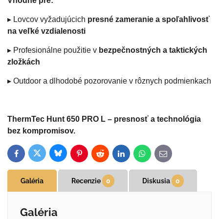
Vhodné pre:
▸ Lovcov vyžadujúcich
presné zameranie a spoľahlivosť
na veľké vzdialenosti
▸ Profesionálne použitie v
bezpečnostných a taktických
zložkách
▸ Outdoor a dlhodobé pozorovanie v rôznych podmienkach
ThermTec Hunt 650 PRO L – presnosť a technológia
bez kompromisov.
Bluesky
Twitter
Facebook
Pinterest
Reddit
LinkedIn
WhatsApp
E-
mail
Galéria
Recenzie
0
Diskusia
0
Galéria