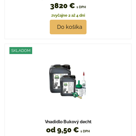
3820 €
s DPH
zvyčajne 2 až 4 dni
Do košíka
SKLADOM
Vnadidlo Bukový decht
od 9,50 €
s DPH