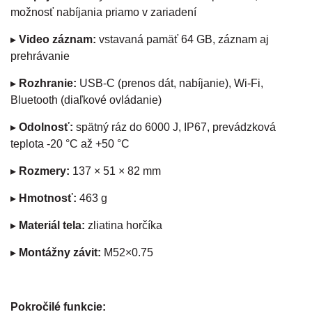
možnosť nabíjania priamo v zariadení
▸
Video záznam:
vstavaná pamäť 64 GB, záznam aj
prehrávanie
▸
Rozhranie:
USB-C (prenos dát, nabíjanie), Wi-Fi,
Bluetooth (diaľkové ovládanie)
▸
Odolnosť:
spätný ráz do 6000 J, IP67, prevádzková
teplota -20 °C až +50 °C
▸
Rozmery:
137 × 51 × 82 mm
▸
Hmotnosť:
463 g
▸
Materiál tela:
zliatina horčíka
▸
Montážny závit:
M52×0.75
Pokročilé funkcie: