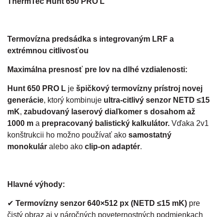
ThermTec Hunt 650 PRO L
Termovízna predsádka s integrovaným LRF a
extrémnou citlivosťou
Maximálna presnosť pre lov na dlhé vzdialenosti:
Hunt 650 PRO L
je
špičkový termovízny prístroj novej
generácie
, ktorý kombinuje
ultra-citlivý senzor NETD ≤15
mK
,
zabudovaný laserový diaľkomer s dosahom až
1000 m
a
prepracovaný balistický kalkulátor.
Vďaka 2v1
konštrukcii ho možno používať ako
samostatný
monokulár
alebo ako
clip-on adaptér
.
Hlavné výhody:
✔
Termovízny senzor 640×512 px (NETD ≤15 mK)
pre
čistý obraz aj v náročných poveternostných podmienkach