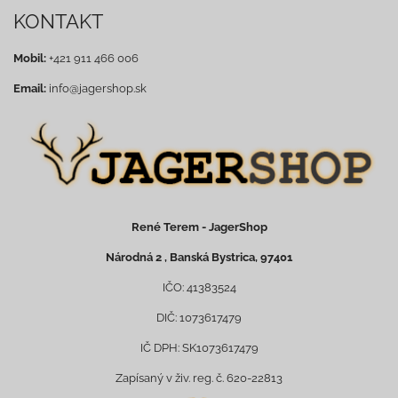
KONTAKT
Mobil:
+421 911 466 006
Email:
info@jagershop.sk
René Terem - JagerShop
Národná 2 , Banská Bystrica, 97401
IČO: 41383524
DIČ: 1073617479
IČ DPH: SK1073617479
Zapísaný v živ. reg. č. 620-22813