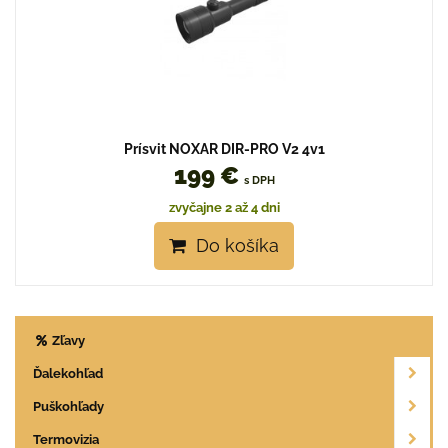
Prísvit NOXAR DIR-PRO V2 4v1
199 €
s DPH
zvyčajne 2 až 4 dni
Do košíka
Zľavy
Ďalekohľad
Puškohľady
Termovizia