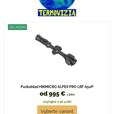
SKLADOM
Puškohľad HIKMICRO ALPEX PRO LRF A50P
od 995 €
s DPH
zvyčajne 2 až 4 dni
Vyberte variant