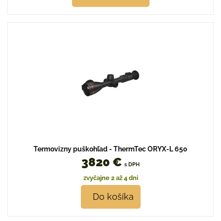
Termovizny puškohľad - ThermTec ORYX-L 650
3820 €
s DPH
zvyčajne 2 až 4 dni
Do košíka