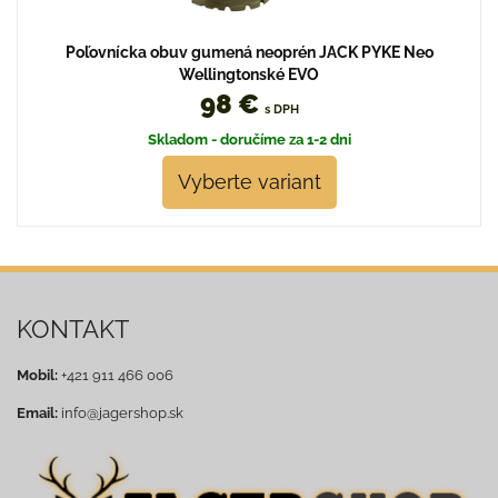
Poľovnícka obuv gumená neoprén JACK PYKE Neo
Wellingtonské EVO
98 €
s DPH
Skladom - doručíme za 1-2 dni
Vyberte variant
KONTAKT
Mobil:
+421 911 466 006
Email:
info@jagershop.sk