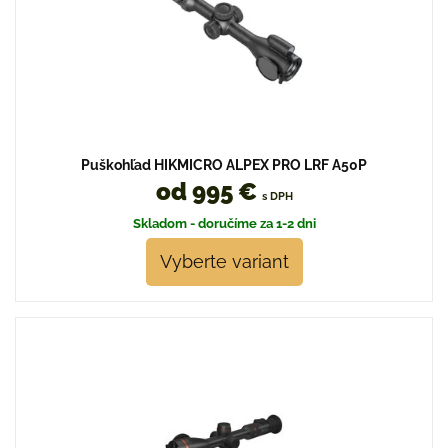
Puškohľad HIKMICRO ALPEX PRO LRF A50P
od 995 €
s DPH
Skladom - doručíme za 1-2 dni
Vyberte variant