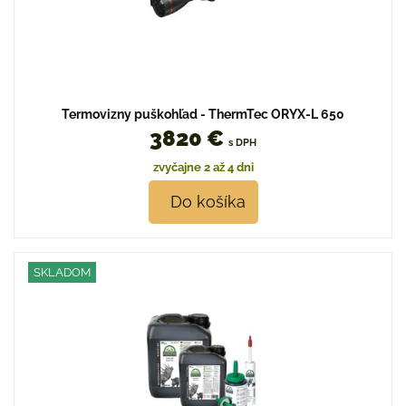
Termovizny puškohľad - ThermTec ORYX-L 650
3820 €
s DPH
zvyčajne 2 až 4 dni
Do košíka
SKLADOM