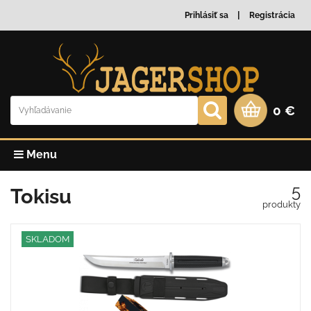
Prihlásiť sa
Registrácia
0 €
Menu
5
Tokisu
produkty
SKLADOM