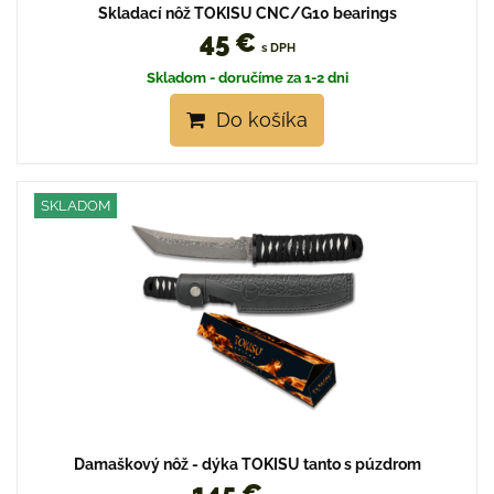
Skladací nôž TOKISU CNC/G10 bearings
45 €
s DPH
Skladom - doručíme za 1-2 dni
Do košíka
SKLADOM
Damaškový nôž - dýka TOKISU tanto s púzdrom
145 €