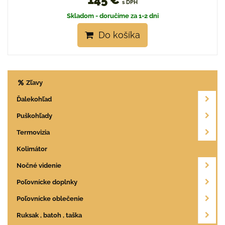
s DPH
Skladom - doručíme za 1-2 dni
Do košíka
Zľavy
Ďalekohľad
Puškohľady
Termovizia
Kolimátor
Nočné videnie
Poľovnícke doplnky
Poľovnícke oblečenie
Ruksak , batoh , taška