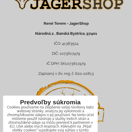
René Terem - JagerShop
Národná 2 , Banská Bystrica, 97401
IČO: 41383524
DIČ: 1073617479
IČ DPH: SK1073617479
Zapísaný v živ. reg. č. 620-22813
Predvoľby súkromia
Cookies používame na zlepšenie vašej návštevy tejto
webovej stránky, analýzu jej výkonnosti a
zhromažďovanie údajov o jej používaní. Na tento účel
môžeme použiť nástroje a služby tretích strán a
zhromaždené údaje sa môžu preniesť k partnerom v
EÚ, USA alebo iných krajinách. Kliknutím na „Prijať
všetky cookies“ vyjadrujete svoj súhlas s týmto