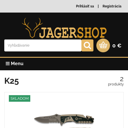
Prihlásiť sa
Registrácia
0 €
Menu
2
K25
produkty
SKLADOM