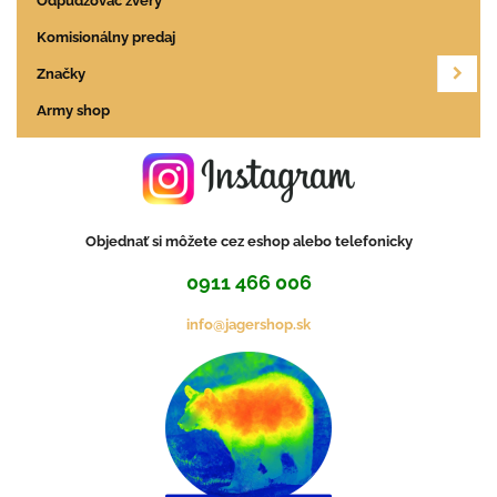
Odpudzovač zvery
Komisionálny predaj
Značky
Army shop
Objednať si môžete cez eshop alebo telefonicky
0911 466 006
info@jagershop.sk