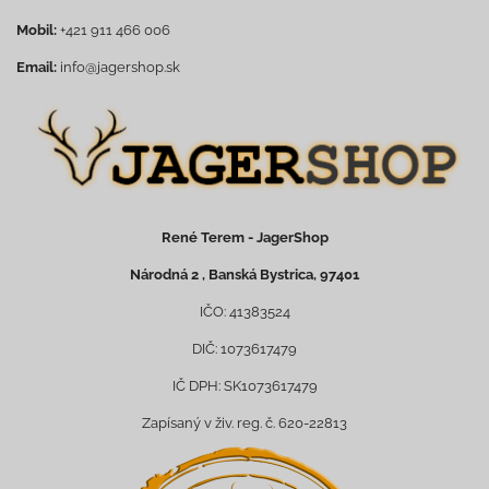
Mobil:
+421 911 466 006
Email:
info@jagershop.sk
René Terem - JagerShop
Národná 2 , Banská Bystrica, 97401
IČO: 41383524
DIČ: 1073617479
IČ DPH: SK1073617479
Zapísaný v živ. reg. č. 620-22813