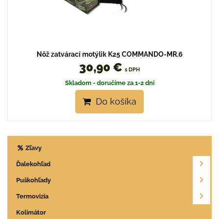
Nôž zatvárací motýlik K25 COMMANDO-MR.6
30,90 €
s DPH
Skladom - doručíme za 1-2 dni
Do košíka
Zľavy
Ďalekohľad
Puškohľady
Termovizia
Kolimátor