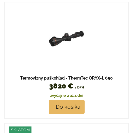
Termovizny puškohľad - ThermTec ORYX-L 650
3820 €
s DPH
zvyčajne 2 až 4 dni
Do košíka
SKLADOM